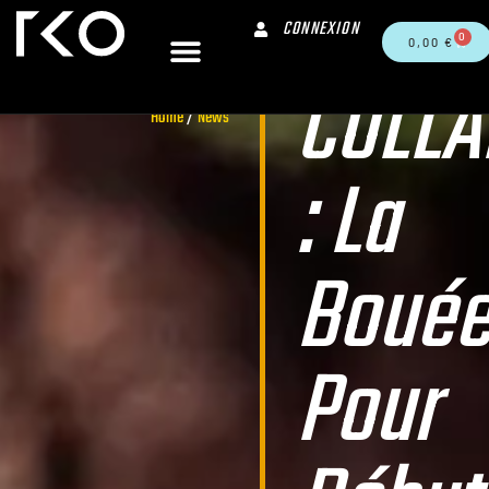
CONNEXION
0
0,00
€
COLLA
Home
/
News
: La
Boué
Pour