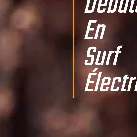
Début
En
Surf
Électr