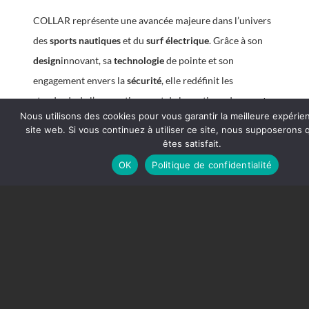
COLLAR représente une avancée majeure dans l’univers
des
sports nautiques
et du
surf électrique
. Grâce à son
design
innovant, sa
technologie
de pointe et son
engagement envers la
sécurité
, elle redéfinit les
standards de l’apprentissage et de la pratique des
sports
Nous utilisons des cookies pour vous garantir la meilleure expérie
de glisse
. Que vous soyez un
novice
curieux ou un
site web. Si vous continuez à utiliser ce site, nous supposerons
passionné à la recherche d’un
produit
fiable, COLLAR est
êtes satisfait.
l’outil qu’il vous faut pour débuter en toute sérénité et
OK
Politique de confidentialité
profiter pleinement de vos sessions sur l’eau.