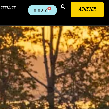
CONNEXION
ACHETER
0
0,00
€