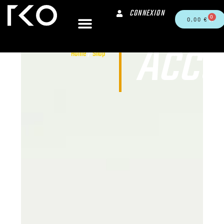
CONNEXION
0
0,00
€
Acce
Home
/
Shop