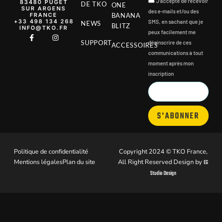
J'accepte de recevoir
83480 PUGET
DE TKO
ONE
SUR ARGENS
des e-mails et/ou des
FRANCE
BANANA
‭+33 498 134 268‬
SMS, en sachant que je
NEWS
BLITZ
INFO@TKO.FR
peux facilement me
SUPPORT
désinscrire de ces
ACCESSOIRES
communications à tout
moment après mon
inscription
S'ABONNER
Politique de confidentialité
Copyright 2024 © TKO France,
Mentions légales
Plan du site
All Right Reserved Design by
EG
Studio Design