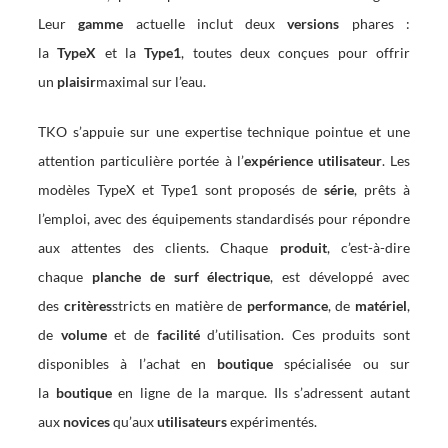
Leur
gamme
actuelle inclut deux
versions
phares :
la
TypeX
et la
Type1
, toutes deux conçues pour offrir
un
plaisir
maximal sur l’eau.
TKO s’appuie sur une expertise technique pointue et une
attention particulière portée à l’
expérience utilisateur
. Les
modèles TypeX et Type1 sont proposés de
série
, prêts à
l’emploi, avec des équipements standardisés pour répondre
aux attentes des clients. Chaque
produit
, c’est-à-dire
chaque
planche de surf électrique
, est développé avec
des
critères
stricts en matière de
performance
, de
matériel
,
de
volume
et de
facilité
d’utilisation. Ces produits sont
disponibles à l’achat en
boutique
spécialisée ou sur
la
boutique
en ligne de la marque. Ils s’adressent autant
aux
novices
qu’aux
utilisateurs
expérimentés.