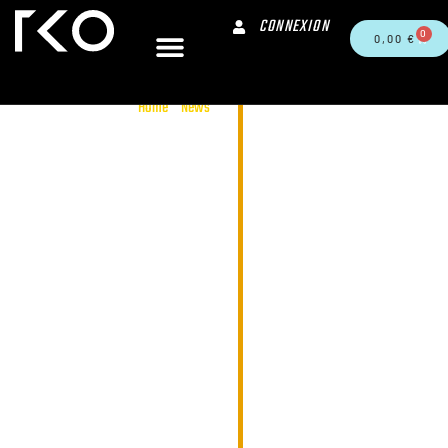
CONNEXION
0
0,00
€
Le
Home
/
News
Meille
Surf
Électr