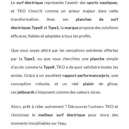
Le
surf électrique
représente l’avenir des
sports nautiques
,
et TKO s’inscrit comme un acteur majeur dans cette
transformation. Avec ses
planches de surf
électriques
TypeX
et
Type1
, la
marque
propose des solutions
efficaces, fiables et adaptées à tous les profils.
Que vous soyez attiré par les sensations extrêmes offertes
par la
Type1
, ou que vous cherchiez une
planche
simple
d’accès comme la
TypeX
, TKO a de quoi satisfaire toutes les
envies. Grâce à un excellent
rapport performance/prix
, une
conception robuste, et un réel
plaisir
de glisse,
ces
jetboards
s’imposent comme des valeurs sûres.
Alors, prêt à rider autrement ? Découvrez l’univers TKO et
choisissez le
meilleur surf électrique
pour vivre des
moments inoubliables sur l’eau.