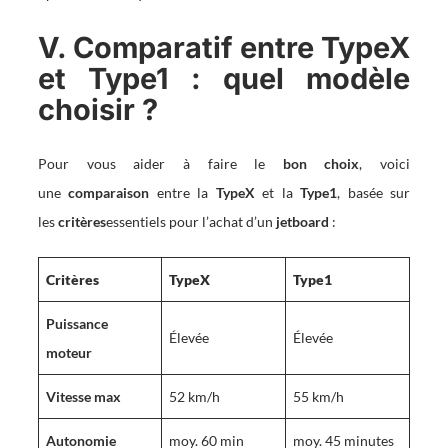
V. Comparatif entre TypeX
et Type1 : quel modèle
choisir ?
Pour vous aider à faire le
bon choix
, voici
une
comparaison
entre la
TypeX
et la
Type1
, basée sur
les
critères
essentiels pour l’achat d’un
jetboard
:
Critères
TypeX
Type1
Puissance
Élevée
Élevée
moteur
Vitesse max
52 km/h
55 km/h
Autonomie
moy. 60 min
moy. 45 minutes