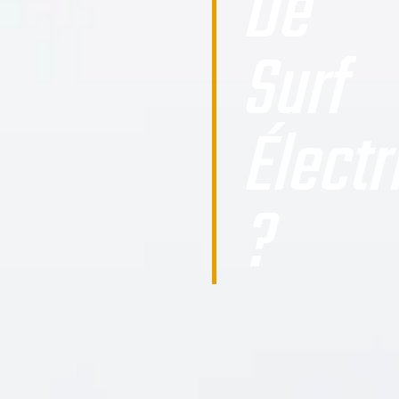
De
Surf
Électr
?