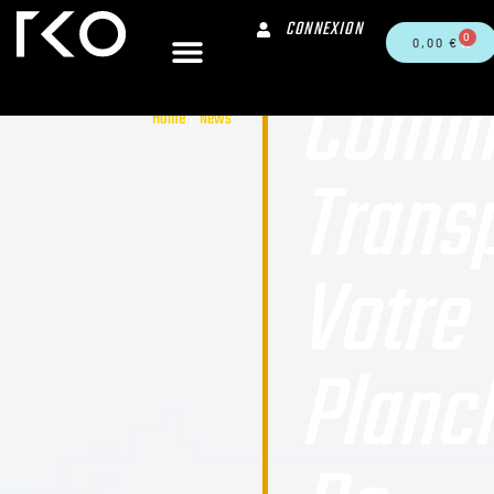
CONNEXION
0
0,00
€
Comm
Home
/
News
Trans
Votre
Planc