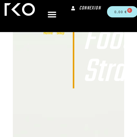
CONNEXION
0
0,00
€
Foot
Home
/
Shop
Stra