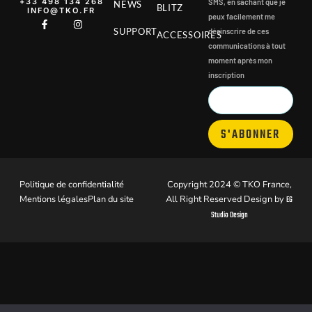
‭+33 498 134 268‬
SMS, en sachant que je
NEWS
BLITZ
INFO@TKO.FR
peux facilement me
SUPPORT
désinscrire de ces
ACCESSOIRES
communications à tout
moment après mon
inscription
S'ABONNER
Politique de confidentialité
Copyright 2024 © TKO France,
Mentions légales
Plan du site
All Right Reserved Design by
EG
Studio Design