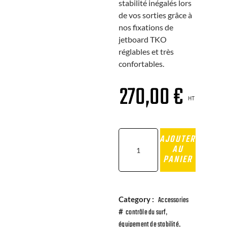
stabilité inégalés lors
de vos sorties grâce à
nos fixations de
jetboard TKO
réglables et très
confortables.
270,00
€
HT
AJOUTER
AU
PANIER
Category :
Accessories
,
#
contrôle du surf
,
équipement de stabilité