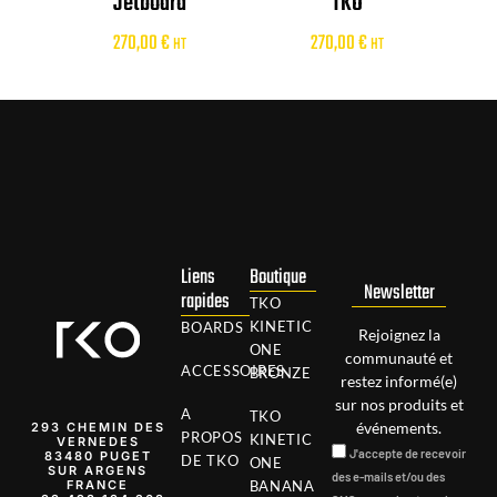
Jetboard
TKO
270,00
€
270,00
€
HT
HT
Liens
Boutique
Newsletter
rapides
TKO
KINETIC
BOARDS
Rejoignez la
ONE
communauté et
ACCESSOIRES
BRONZE
restez informé(e)
sur nos produits et
A
TKO
événements.
293 CHEMIN DES
PROPOS
KINETIC
VERNEDES
J'accepte de recevoir
83480 PUGET
DE TKO
ONE
SUR ARGENS
des e-mails et/ou des
FRANCE
BANANA