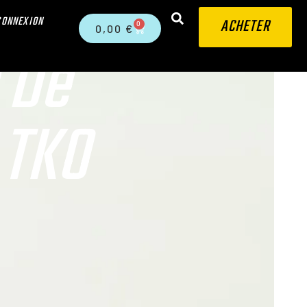
CONNEXION
ACHETER
0
0,00
€
 De
 TKO