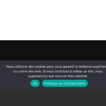
Nous utilisons des cookies pour vous garantir la meilleure expérie
sur notre site web. Si vous continuez à utiliser ce site, nous
supposerons que vous en êtes satisfait.
Liens
Boutique
Newsletter
rapides
OK
Politique de confidentialité
TKO
KINETIC
BOARDS
Rejoignez la
ONE
communauté et
ACCESSOIRES
BRONZE
restez informé(e)
sur nos produits et