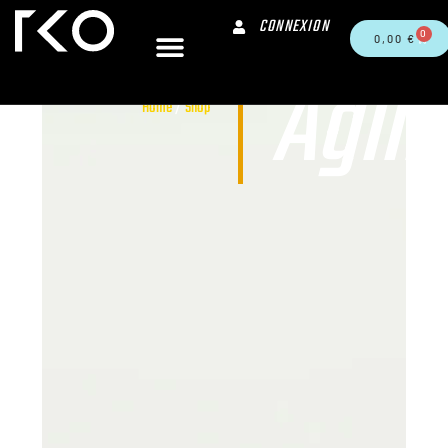
CONNEXION
0
0,00
€
Agili
Home
/
Shop