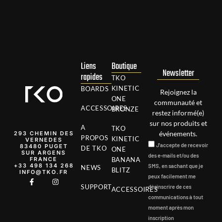
Liens
Boutique
Newsletter
rapides
TKO
KINETIC
BOARDS
Rejoignez la
ONE
communauté et
ACCESSOIRES
BRONZE
restez informé(e)
sur nos produits et
A
TKO
événements.
293 CHEMIN DES
PROPOS
KINETIC
VERNEDES
J'accepte de recevoir
83480 PUGET
DE TKO
ONE
SUR ARGENS
des e-mails et/ou des
FRANCE
BANANA
‭+33 498 134 268‬
SMS, en sachant que je
NEWS
BLITZ
INFO@TKO.FR
peux facilement me
SUPPORT
désinscrire de ces
ACCESSOIRES
communications à tout
moment après mon
inscription