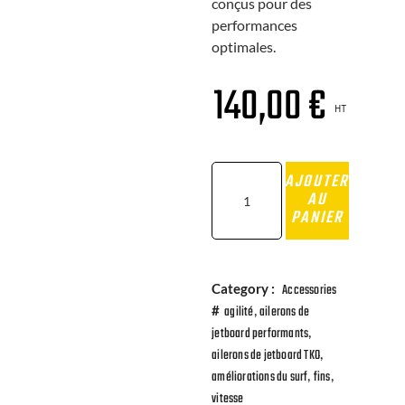
conçus pour des
performances
optimales.
140,00
€
HT
AJOUTER
AU
PANIER
Category :
Accessories
,
#
agilité
ailerons de
,
jetboard performants
,
ailerons de jetboard TKO
,
,
améliorations du surf
fins
vitesse