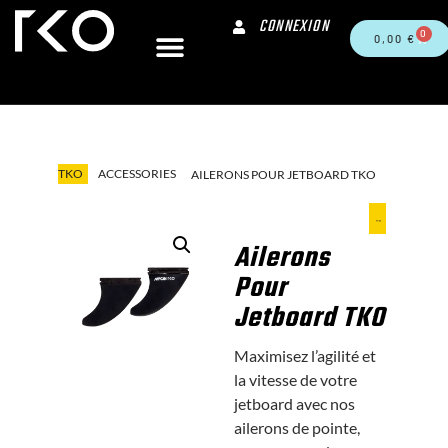
CONNEXION
0
0,00
€
TKO
ACCESSORIES
AILERONS POUR JETBOARD TKO
Ailerons
Pour
Jetboard TKO
Maximisez l’agilité et
la vitesse de votre
jetboard avec nos
ailerons de pointe,