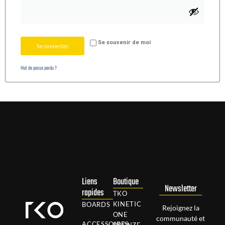
Se souvenir de moi
Se connecter
Mot de passe perdu ?
Liens
Boutique
Newsletter
rapides
TKO
KINETIC
BOARDS
Rejoignez la
ONE
communauté et
ACCESSOIRES