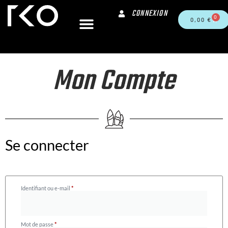
CONNEXION
0
0,00
€
Mon Compte
Se connecter
Identifiant ou e-mail
*
Mot de passe
*