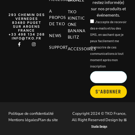
BRONZE
restez informé(e)
sur nos produits et
A
TKO
événements.
293 CHEMIN DES
PROPOS
KINETIC
VERNEDES
J'accepte de recevoir
83480 PUGET
DE TKO
ONE
SUR ARGENS
des e-mails et/ou des
FRANCE
BANANA
‭+33 498 134 268‬
SMS, en sachant que je
NEWS
BLITZ
INFO@TKO.FR
peux facilement me
SUPPORT
désinscrire de ces
ACCESSOIRES
communications à tout
moment après mon
inscription
S'ABONNER
Politique de confidentialité
Copyright 2024 © TKO France,
Mentions légales
Plan du site
All Right Reserved Design by
EG
Studio Design