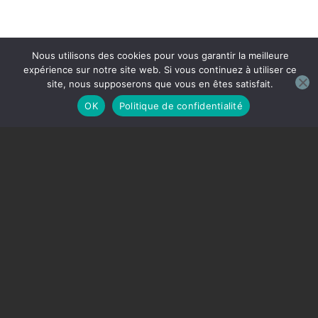
Nous utilisons des cookies pour vous garantir la meilleure
expérience sur notre site web. Si vous continuez à utiliser ce
site, nous supposerons que vous en êtes satisfait.
OK
Politique de confidentialité
Quick
Shop
Newsletter
links
TKO
KINETIC
BOARDS
Join the
ONE
community and
ACCESSORIES
BRONZE
stay informed
about our products