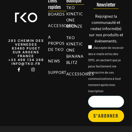
Liens
Boutique
Newsletter
rapides
TKO
KINETIC
BOARDS
Rejoignez la
ONE
communauté et
ACCESSOIRES
BRONZE
restez informé(e)
sur nos produits et
A
TKO
événements.
293 CHEMIN DES
PROPOS
KINETIC
VERNEDES
J'accepte de recevoir
83480 PUGET
DE TKO
ONE
SUR ARGENS
des e-mails et/ou des
FRANCE
BANANA
‭+33 498 134 268‬
SMS, en sachant que je
NEWS
BLITZ
INFO@TKO.FR
peux facilement me
SUPPORT
désinscrire de ces
ACCESSOIRES
communications à tout
moment après mon
inscription
S'ABONNER