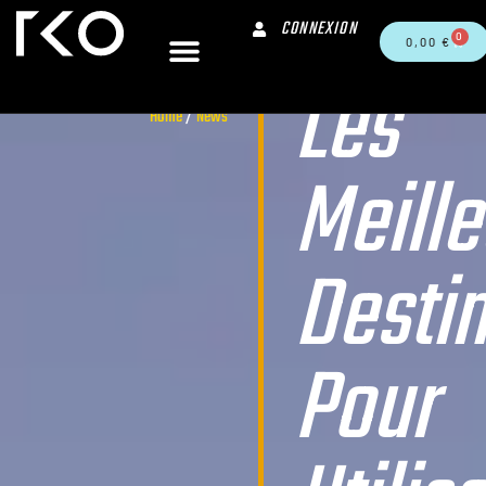
CONNEXION
0
0,00
€
Les
Home
/
News
Meille
Destin
Pour