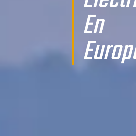
Électr
En
Europ