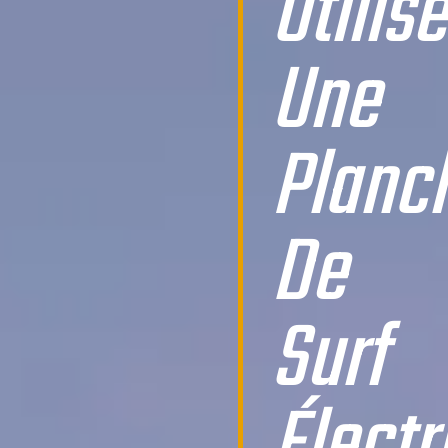
Utilise
Une
Planc
De
Surf