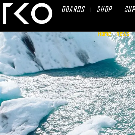
BOARDS
SHOP
SU
Home
/
News