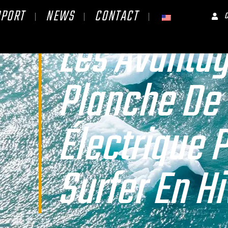
PPORT
NEWS
CONTACT
Les Avantag
Planche De 
Électrique 
Surfer En Hi