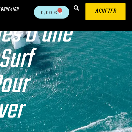
CONNEXION
ACHETER
0
0,00
€
es D’une
Surf
Pour
ver